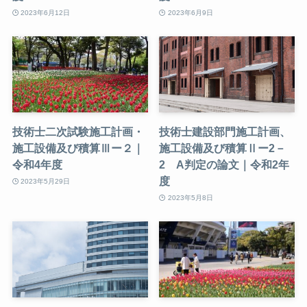
2023年6月12日
2023年6月9日
技術士二次試験施工計画・
技術士建設部門施工計画、
施工設備及び積算Ⅲー２｜
施工設備及び積算Ⅱー2－
令和4年度
2 A判定の論文｜令和2年
度
2023年5月29日
2023年5月8日