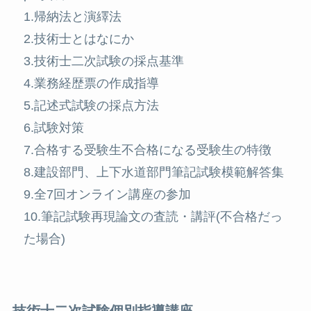
1.帰納法と演繹法
2.技術士とはなにか
3.技術士二次試験の採点基準
4.業務経歴票の作成指導
5.記述式試験の採点方法
6.試験対策
7.合格する受験生不合格になる受験生の特徴
8.建設部門、上下水道部門筆記試験模範解答集
9.全7回オンライン講座の参加
10.筆記試験再現論文の査読・講評(不合格だっ
た場合)