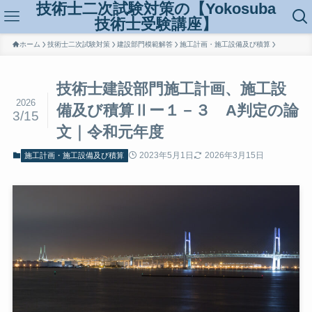
技術士二次試験対策の【Yokosuba
技術士受験講座】
ホーム
技術士二次試験対策
建設部門模範解答
施工計画・施工設備及び積算
技術士建設部門施工計画、施工設
2026
備及び積算Ⅱー１－３ A判定の論
3/15
文｜令和元年度
2023年5月1日
2026年3月15日
施工計画・施工設備及び積算