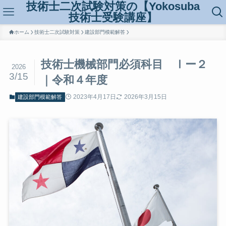
技術士二次試験対策の【Yokosuba
技術士受験講座】
ホーム
技術士二次試験対策
建設部門模範解答
技術士機械部門必須科目 Ⅰー２
2026
3/15
｜令和４年度
2023年4月17日
2026年3月15日
建設部門模範解答