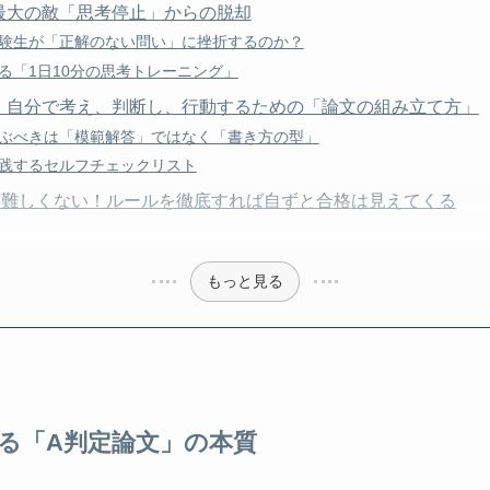
最大の敵「思考停止」からの脱却
験生が「正解のない問い」に挫折するのか？
る「1日10分の思考トレーニング」
！自分で考え、判断し、行動するための「論文の組み立て方」
ぶべきは「模範解答」ではなく「書き方の型」
践するセルフチェックリスト
は難しくない！ルールを徹底すれば自ずと合格は見えてくる
もっと見る
る「A判定論文」の本質