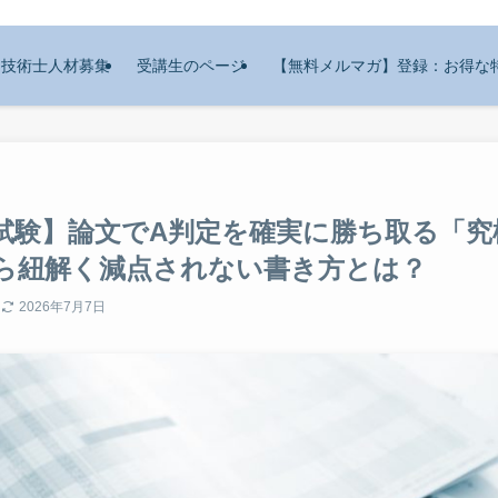
技術士人材募集
受講生のページ
【無料メルマガ】登録：お得な
試験】論文でA判定を確実に勝ち取る「究
ら紐解く減点されない書き方とは？
日
2026年7月7日