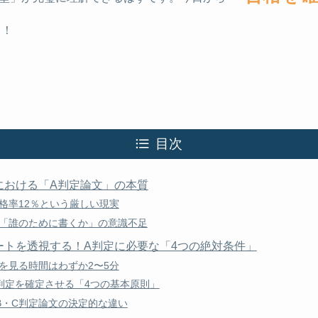
う！
目次
における「A判定論文」の本質
格率12％という厳しい現実
「誰のために書くか」の意識不足
ートを透視する！A判定に必要な「4つの絶対条件」
を見る時間はわずか2〜5分
判定を確定させる「4つの基本原則」
B・C判定論文の決定的な違い