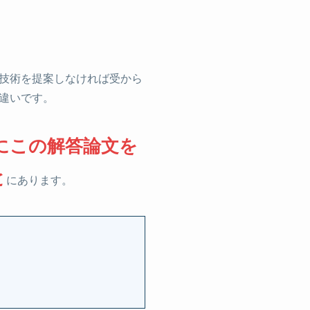
技術を提案しなければ受から
違いです。
にこの解答論文を
と
にあります。