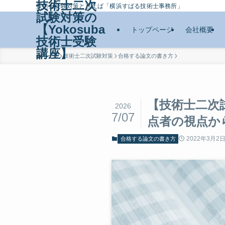
技術士二次
技術士受験対策と言えば「横浜すばる技術士事務所」
試験対策の
【Yokosuba
トップページ
会社概要
技術士受験
講座】
ホーム
技術士二次試験対策
合格する論文の書き方
【技術士二次
2026
7/07
点者の視点か
2022年3月2
合格する論文の書き方