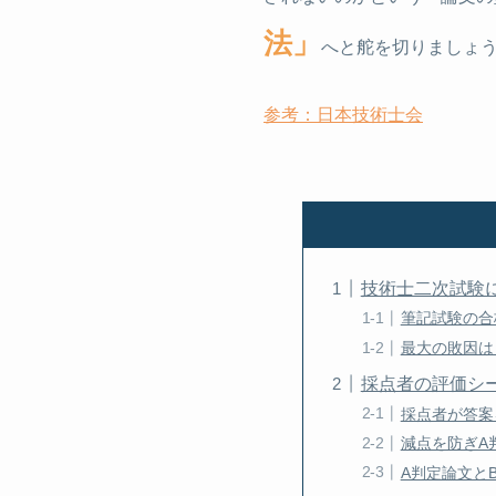
法」
へと舵を切りましょ
参考：日本技術士会
技術士二次試験
筆記試験の合
最大の敗因は
採点者の評価シ
採点者が答案
減点を防ぎA
A判定論文と