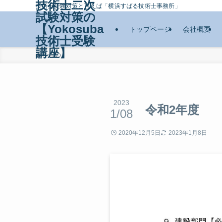
技術士二次
技術士受験対策と言えば「横浜すばる技術士事務所」
試験対策の
【Yokosuba
トップページ
会社概要
技術士受験
講座】
ホーム
2023
令和2年度
1/08
2020年12月5日
2023年1月8日