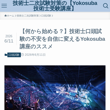
技術士二次試験対策の【Yokosuba
技術士受験講座】
ホーム
技術士二次試験対策
口頭試験
【何から始める？】技術士口頭試
2026
験の不安を自信に変えるYokosuba
6/11
講座のススメ
2026年6月11日
口頭試験