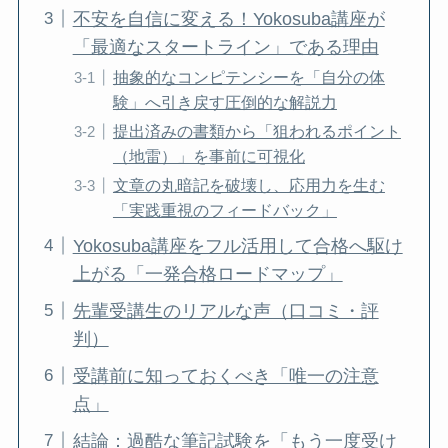
不安を自信に変える！Yokosuba講座が
「最適なスタートライン」である理由
抽象的なコンピテンシーを「自分の体
験」へ引き戻す圧倒的な解説力
提出済みの書類から「狙われるポイント
（地雷）」を事前に可視化
文章の丸暗記を破壊し、応用力を生む
「実践重視のフィードバック」
Yokosuba講座をフル活用して合格へ駆け
上がる「一発合格ロードマップ」
先輩受講生のリアルな声（口コミ・評
判）
受講前に知っておくべき「唯一の注意
点」
結論：過酷な筆記試験を「もう一度受け