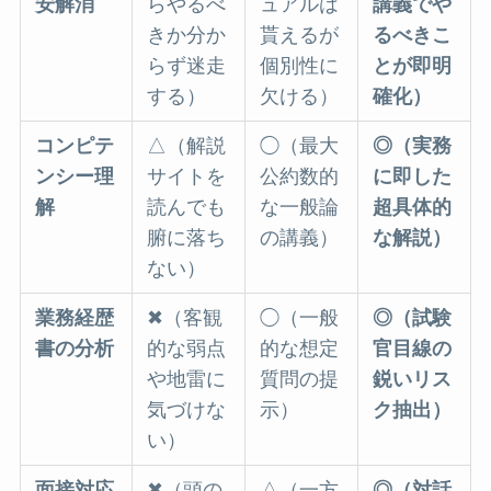
安解消
らやるべ
ュアルは
講義でや
きか分か
貰えるが
るべきこ
らず迷走
個別性に
とが即明
する）
欠ける）
確化）
コンピテ
△（解説
◯（最大
◎（実務
ンシー理
サイトを
公約数的
に即した
解
読んでも
な一般論
超具体的
腑に落ち
の講義）
な解説）
ない）
業務経歴
✖（客観
◯（一般
◎（試験
書の分析
的な弱点
的な想定
官目線の
や地雷に
質問の提
鋭いリス
気づけな
示）
ク抽出）
い）
面接対応
✖（頭の
△（一方
◎（対話