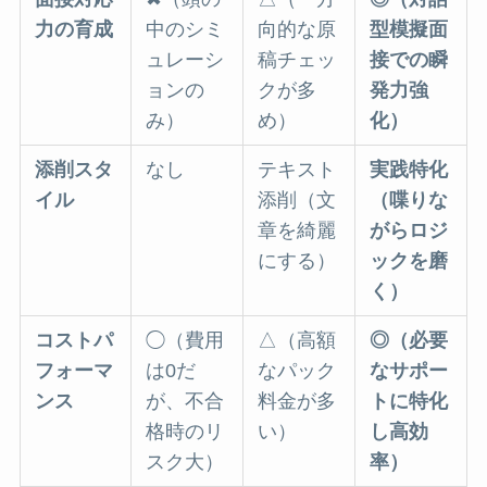
力の育成
中のシミ
向的な原
型模擬面
ュレーシ
稿チェッ
接での瞬
ョンの
クが多
発力強
み）
め）
化）
添削スタ
なし
テキスト
実践特化
イル
添削（文
（喋りな
章を綺麗
がらロジ
にする）
ックを磨
く）
コストパ
◯（費用
△（高額
◎（必要
フォーマ
は0だ
なパック
なサポー
ンス
が、不合
料金が多
トに特化
格時のリ
い）
し高効
スク大）
率）