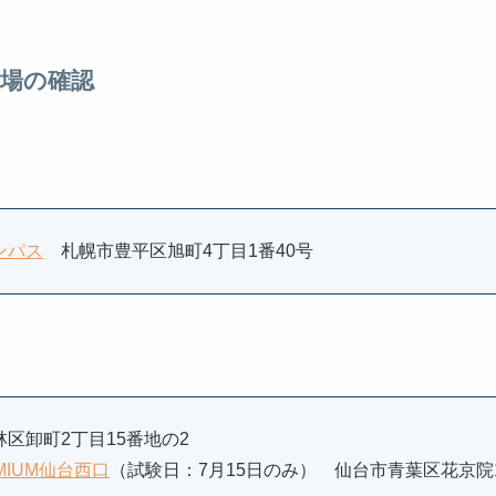
会場の確認
ンパス
札幌市豊平区旭町4丁目1番40号
区卸町2丁目15番地の2
MIUM仙台西口
（試験日：7月15日のみ） 仙台市青葉区花京院1