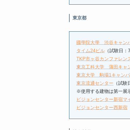
東京都
國學院大學 渋谷キャン
タイム24ビル
（試験日：7
TKP市ヶ谷カンファレン
東京工科大学 蒲田キャ
東京大学 駒場1キャン
東京流通センター
（試験
※使用する建物は第一展
ビジョンセンター新宿マ
ビジョンセンター西新宿