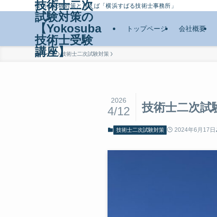
技術士二次
技術士受験対策と言えば「横浜すばる技術士事務所」
試験対策の
【Yokosuba
トップページ
会社概要
技術士受験
講座】
ホーム
技術士二次試験対策
2026
技術士二次試
4/12
2024年6月17日
技術士二次試験対策