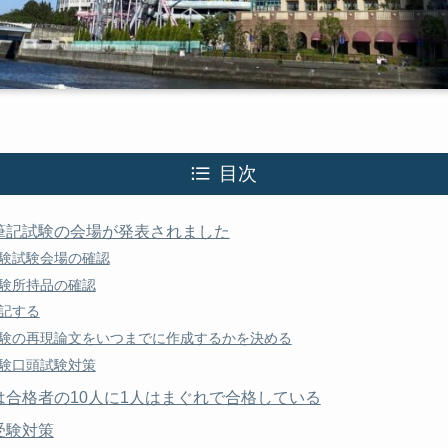
目次
筆記試験の会場が発表されました
験試験会場の確認
験所持品の確認
記する
験の再現論文をいつまでに作成するかを決める
験口頭試験対策
合格者の10人に1人はまぐれで合格している
受験対策