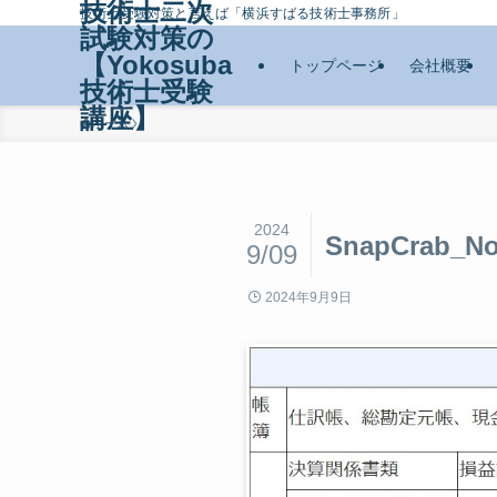
技術士二次
技術士受験対策と言えば「横浜すばる技術士事務所」
試験対策の
【Yokosuba
トップページ
会社概要
技術士受験
講座】
ホーム
2024
SnapCrab_No
9/09
2024年9月9日