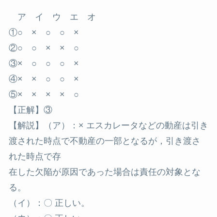
ア イ ウ エ オ
①○ × ○ ○ ×
②○ ○ × × ○
③× ○ ○ ○ ×
④× × ○ ○ ×
⑤× × × × ○
【正解】③
【解説】（ア）：× エスカレータなどの動産は引き
渡された時点で不動産の一部となるが，引き渡さ
れた時点で存
在した欠陥が原因であった場合は責任の対象とな
る。
（イ）：〇 正しい。