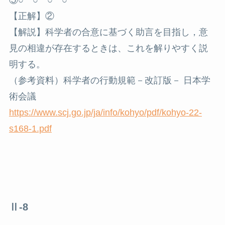
⑤○ ○ ○ ○
【正解】②
【解説】科学者の合意に基づく助言を目指し，意
見の相違が存在するときは、これを解りやすく説
明する。
（参考資料）科学者の行動規範－改訂版－ 日本学
術会議
https://www.scj.go.jp/ja/info/kohyo/pdf/kohyo-22-
s168-1.pdf
Ⅱ-8