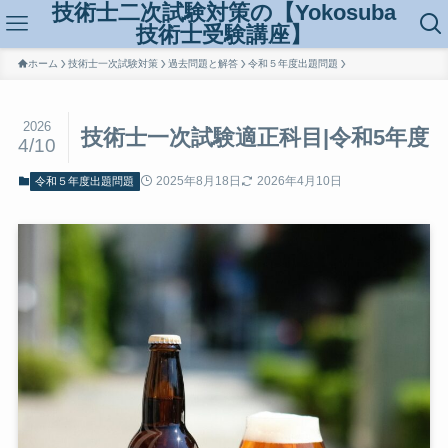
技術士二次試験対策の【Yokosuba
技術士受験講座】
ホーム
技術士一次試験対策
過去問題と解答
令和５年度出題問題
2026
技術士一次試験適正科目|令和5年度
4/10
2025年8月18日
2026年4月10日
令和５年度出題問題