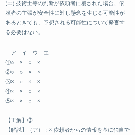
(エ) 技術士等の判断が依頼者に覆された場合、依
頼者の主張が安全性に対し懸念を生じる可能性が
あるときでも、予想される可能性について発言す
る必要はない。
ア イ ウ エ
①○ × ○ ×
②○ ○ × ×
③× ○ × ×
④× × ○ ×
⑤× × ○ ×
【正解】③
【解説】（ア）：× 依頼者からの情報を基に独自で