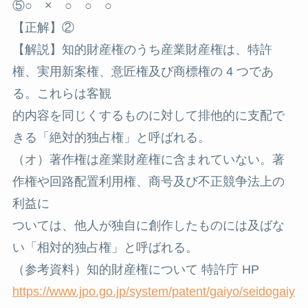
⑤○ × ○ ○ ○
【正解】②
【解説】知的財産権のうち産業財産権は、特許
権、実用新案権、意匠権及び商標権の 4 つであ
る。これらは客観
的内容を同じくするものに対して排他的に支配で
きる「絶対的独占権」と呼ばれる。
（オ）著作権は産業財産権に含まれていない。著
作権や回路配置利用権、商号及び不正競争法上の
利益に
ついては、他人が独自に創作したものには及ばな
い「相対的独占権」と呼ばれる。
（参考資料）知的財産権について 特許庁 HP
https://www.jpo.go.jp/system/patent/gaiyo/seidogaiy