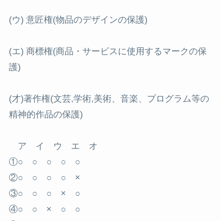
(ウ) 意匠権(物品のデザインの保護)
(エ) 商標権(商品・サービスに使用するマークの保
護)
(才)著作権(文芸,学術,美術、音楽、プログラム等の
精神的作品の保護)
ア イ ウ エ オ
①○ ○ ○ ○ ○
②○ ○ ○ ○ ×
③○ ○ ○ × ○
④○ ○ × ○ ○