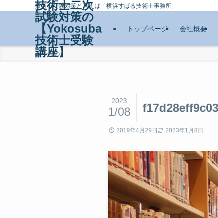
技術士二次
技術士受験対策と言えば「横浜すばる技術士事務所」
試験対策の
【Yokosuba
トップページ
会社概要
技術士受験
講座】
ホーム
2023
f17d28eff9c
1/08
2019年4月29日
2023年1月8日