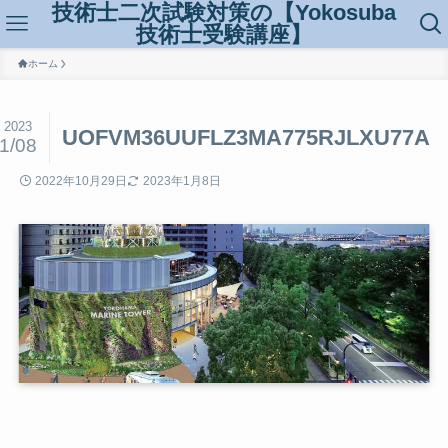
技術士二次試験対策の【Yokosuba
技術士受験講座】
ホーム
2023
UOFVM36UUFLZ3MA775RJLXU77A
1/08
2022年10月29日
2023年1月8日