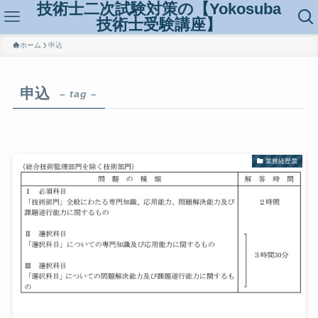
技術士二次試験対策の【Yokosuba
技術士受験講座】
ホーム
申込
申込
– tag –
業務経歴票