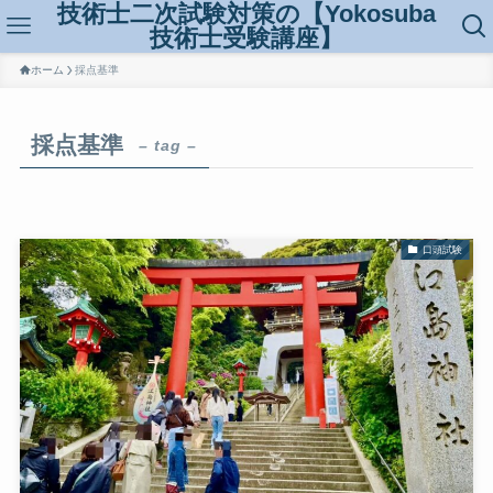
技術士二次試験対策の【Yokosuba
技術士受験講座】
ホーム
採点基準
採点基準
– tag –
口頭試験