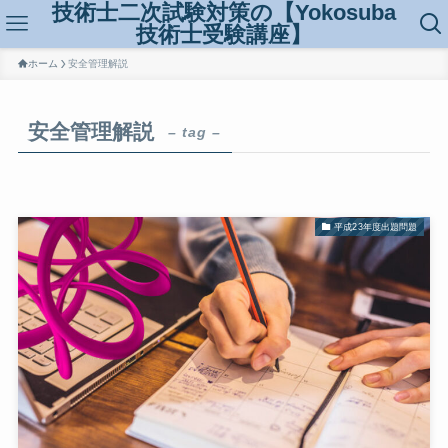
技術士二次試験対策の【Yokosuba
技術士受験講座】
ホーム
安全管理解説
安全管理解説
– tag –
平成23年度出題問題