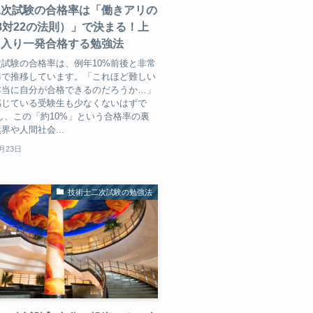
二次試験の合格率は「働きアリの
8対22の法則）」で決まる！上
に入り一発合格する勉強法
試験の合格率は、例年10%前後と非常
準で推移しています。「これほど難しい
本当に自分が合格できるのだろうか…」
感じている受験生も少なくないはずで
し、この「約10%」という合格率の裏
界や人間社会...
2月23日
技術士二次試験の勉強法