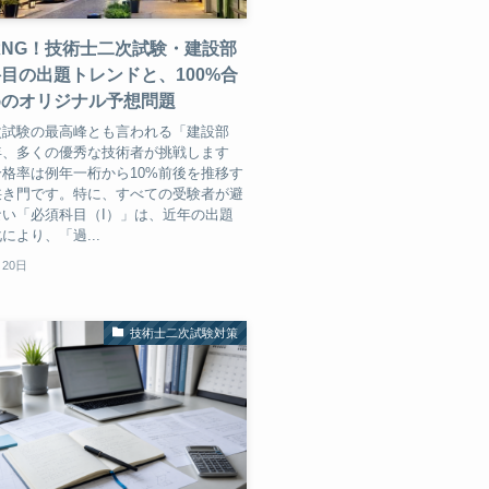
NG！技術士二次試験・建設部
目の出題トレンドと、100%合
めのオリジナル予想問題
次試験の最高峰とも言われる「建設部
年、多くの優秀な技術者が挑戦します
格率は例年一桁から10%前後を推移す
狭き門です。特に、すべての受験者が避
い「必須科目（I）」は、近年の出題
により、「過...
月20日
技術士二次試験対策