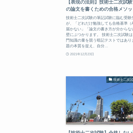
【表現の法則】技術士二次試験
の論文を書くための合格メソッ
技術士二次試験の筆記試験に臨む受験
が、「どれだけ勉強しても合格基準（
届かない」「論文の書き方が分からな
壁にぶつかります。 技術士二次試験
門知識の量を競う暗記テストではあり
題の本質を捉え、自分...
2021年12月23日
技術士二次
【技術士二次試験】合格しない