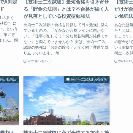
でA判定
【技術士二次試験】最短合格を引き寄せ
【技術
ド
る「貯金の法則」とは？不合格が続く人
だけが
が見落としている投資型勉強法
い勉強
生の多く
A判定）に
技術士二次試験の合格を目指して日々勉強に励ん
あなたは
い」という
でいるものの、「なかなか合格ラインに届かな
たとえば
は、単に専
い」「仕事が忙しくて十分な勉強時間が確保でき
とします。
ません。問
ない」と悩んでいませんか？ 実は、技術士二次
の貯金が
試験の勉強は「お金の貯金」と全く同じ理屈で成
いう前提で
り立っています。 毎...
術士二次試
2021年12月17日
2021年1
試験の勉強法
技術士二次試験の勉強法
理由は
技術士二次試験に必ず合格する方法！挫