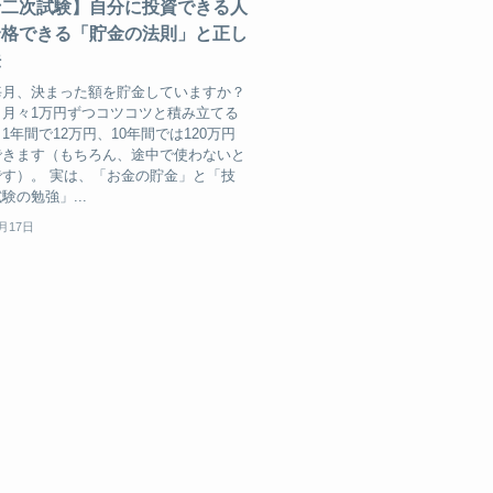
士二次試験】自分に投資できる人
合格できる「貯金の法則」と正し
法
毎月、決まった額を貯金していますか？
、月々1万円ずつコツコツと積み立てる
1年間で12万円、10年間では120万円
できます（もちろん、途中で使わないと
す）。 実は、「お金の貯金」と「技
験の勉強」...
2月17日