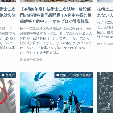
術士二次
【令和8年度】技術士二次試験・建設部
技術士
絶対失敗
門の必須科目予想問題！A判定を掴む模
れない
範解答と的中テーマをプロが徹底解説
技術士二
ない人向
目指して
技術士二次試験の合格率はわずか10％前後。その
解説。優
の難関であ
超難関を突破するために、避けて通れない最大の
対策の進
が「必須科
関門が「必須科目（Ⅰ）」です。 「択一式から
たし、国土
記述式に変わってから、どう対策すればいいか分
2026年6
模試や本番
からない」 「時事ネタを追いかければいいの
か、それとも過去問を回...
2026年6月20日
ブログ
技術士二次試験の勉強法