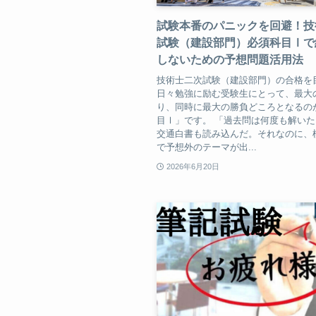
試験本番のパニックを回避！技
試験（建設部門）必須科目Ⅰで
しないための予想問題活用法
技術士二次試験（建設部門）の合格を
日々勉強に励む受験生にとって、最大
り、同時に最大の勝負どころとなるの
目Ⅰ」です。 「過去問は何度も解い
交通白書も読み込んだ。それなのに、
で予想外のテーマが出...
2026年6月20日