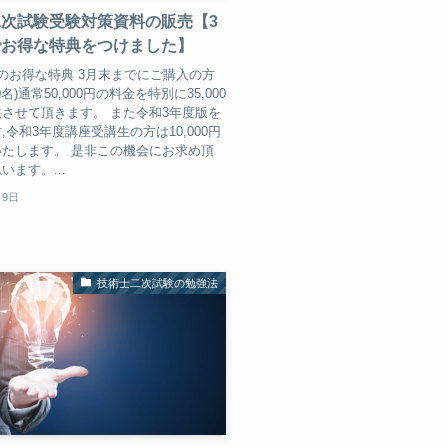
次試験受験対策資料の販売【3
でお得な特典をつけました】
のお得な特典 3月末までにご購入の方
0名)通常50,000円の料金を特別に35,000
させて頂きます。 また令和3年度版を
,令和3年度講座受講生の方は10,000円
たします。 是非この機会にお求め頂
います。...
月9日
技術士二次試験の勉強法