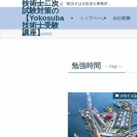
技術士二次
技術士受験対策と言えば「横浜すばる技術士事務所」
試験対策の
【Yokosuba
トップページ
会社概要
技術士受験
講座】
ホーム
勉強時間
勉強時間
– tag –
合格する