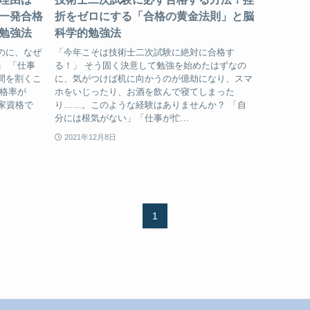
一発合格
折をゼロにする「合格の黄金法則」と脳
勉強法
科学的勉強法
のに、なぜ
「今年こそは技術士二次試験に絶対に合格す
」 「仕事
る！」 そう固く決意して勉強を始めたはずなの
間を割くこ
に、気がつけば机に向かうのが億劫になり、スマ
合格率が
ホをいじったり、お酒を飲んで寝てしまった
家資格で
り……。このような経験はありませんか？ 「自
分には根気がない」「仕事が忙...
2021年12月8日
1