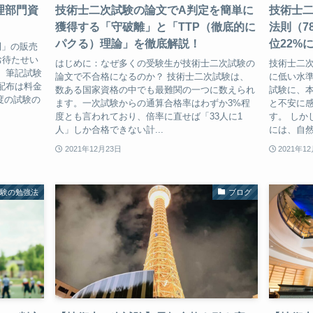
理部門資
技術士二次試験の論文でA判定を簡単に
技術士
獲得する「守破離」と「TTP（徹底的に
法則（7
パクる）理論」を徹底解説！
位22%
則」の販売
お待たせい
はじめに：なぜ多くの受験生が技術士二次試験の
技術士二次
。筆記試験
論文で不合格になるのか？ 技術士二次試験は、
に低い水
配布は料金
数ある国家資格の中でも最難関の一つに数えられ
試験に、
度の試験の
ます。一次試験からの通算合格率はわずか3%程
と不安に
度とも言われており、倍率に直せば「33人に1
す。 しか
人」しか合格できない計...
には、自然
2021年12月23日
2021年1
試験の勉強法
ブログ