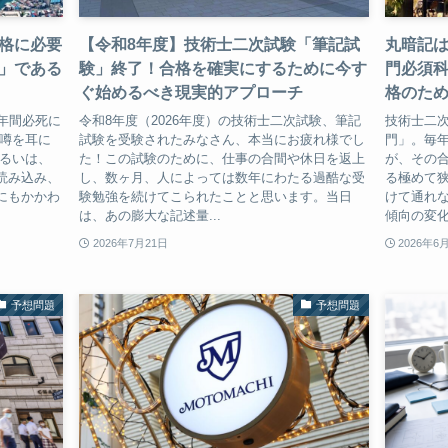
格に必要
【令和8年度】技術士二次試験「筆記試
丸暗記は
」である
験」終了！合格を確実にするために今す
門必須科
ぐ始めるべき現実的アプローチ
格のた
年間必死に
令和8年度（2026年度）の技術士二次試験、筆記
技術士二
な噂を耳に
試験を受験されたみなさん、本当にお疲れ様でし
門」。毎
あるいは、
た！この試験のために、仕事の合間や休日を返上
が、その合
読み込み、
し、数ヶ月、人によっては数年にわたる過酷な受
る極めて
にもかかわ
験勉強を続けてこられたことと思います。当日
けて通れな
は、あの膨大な記述量...
傾向の変化
2026年7月21日
2026年6
予想問題
予想問題