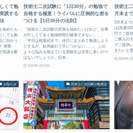
しくて勉
技術士二次試験に「1日30分」の勉強で
技術士二
実践する
合格する極意！ライバルに圧倒的な差を
月末ま
法
つける【1日30分の法則】
3月末まで
は(先着10
を始めたも
「技術士二次試験の対策を始めたいけれど、仕事
円でご提供
うしても勉
が忙しくて全く勉強時間が確保できない……」
ご購入の方
机に向かう
「平日は残業続きで、休日にまとめて勉強しよう
でご提供い
？ 実際、
とするが、結局疲れて手につかない……」 この
きたいと思
で受講を断
ような悩みを抱えている受験生は非常に多いので
はないでしょうか。日本...
2022年1
2022年1月13日
お知らせ
技術士二次試験の勉強法