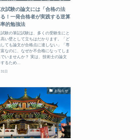
二次試験の論文には「合格の法
ある！一発合格者が実践する逆算
効率的勉強法
次試験の筆記試験は、多くの受験生にと
に高い壁として立ちはだかります。「ど
強しても論文が合格点に達しない」「専
豊富なのに、なぜか不合格になってしま
でいませんか？ 実は、技術士の論文
するため...
月31日
お知らせ